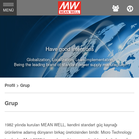
MEAN
MENÜ
WELL
Enterprises
Co.,
Have good intentions
Ltd.
Globalization, Localization, Lean-Implementation.
Being the leading brand of standard power supply manufacturer.
Profil
> Grup
Grup
1982 yılında kurulan MEAN WELL, kendini standart güç kaynağı
ürünlerine adamış dünyanın birkaç üreticisinden biridir. Micro Technology