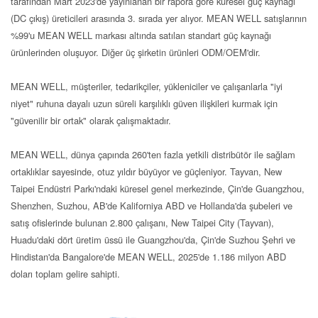
tarafından Mart 2023'de yayınlanan bir rapora göre küresel güç kaynağı
(DC çıkış) üreticileri arasında 3. sırada yer alıyor. MEAN WELL satışlarının
%99'u MEAN WELL markası altında satılan standart güç kaynağı
ürünlerinden oluşuyor. Diğer üç şirketin ürünleri ODM/OEM'dir.
MEAN WELL, müşteriler, tedarikçiler, yükleniciler ve çalışanlarla "iyi
niyet" ruhuna dayalı uzun süreli karşılıklı güven ilişkileri kurmak için
"güvenilir bir ortak" olarak çalışmaktadır.
MEAN WELL, dünya çapında 260'ten fazla yetkili distribütör ile sağlam
ortaklıklar sayesinde, otuz yıldır büyüyor ve güçleniyor. Tayvan, New
Taipei Endüstri Parkı'ndaki küresel genel merkezinde, Çin'de Guangzhou,
Shenzhen, Suzhou, AB'de Kaliforniya ABD ve Hollanda'da şubeleri ve
satış ofislerinde bulunan 2.800 çalışanı, New Taipei City (Tayvan),
Huadu'daki dört üretim üssü ile Guangzhou'da, Çin'de Suzhou Şehri ve
Hindistan'da Bangalore'de MEAN WELL, 2025'de 1.186 milyon ABD
doları toplam gelire sahipti.