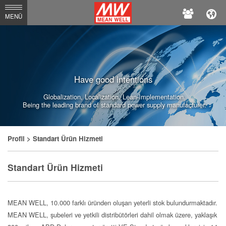
MEAN
MENÜ
WELL
Enterprises
Co.,
Have good intentions
Ltd.
Globalization, Localization, Lean-Implementation.
Being the leading brand of standard power supply manufacturer.
Profil
> Standart Ürün Hizmeti
Standart Ürün Hizmeti
MEAN WELL, 10.000 farklı üründen oluşan yeterli stok bulundurmaktadır.
MEAN WELL, şubeleri ve yetkili distribütörleri dahil olmak üzere, yaklaşık