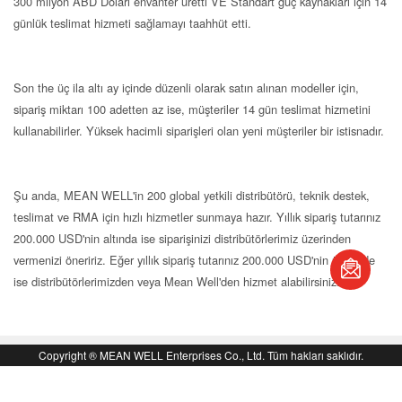
300 milyon ABD Doları envanter üretti VE Standart güç kaynakları için 14
günlük teslimat hizmeti sağlamayı taahhüt etti.
Son the üç ila altı ay içinde düzenli olarak satın alınan modeller için,
sipariş miktarı 100 adetten az ise, müşteriler 14 gün teslimat hizmetini
kullanabilirler. Yüksek hacimli siparişleri olan yeni müşteriler bir istisnadır.
Şu anda, MEAN WELL'in 200 global yetkili distribütörü, teknik destek,
teslimat ve RMA için hızlı hizmetler sunmaya hazır. Yıllık sipariş tutarınız
200.000 USD'nin altında ise siparişinizi distribütörlerimiz üzerinden
book
vermenizi öneririz. Eğer yıllık sipariş tutarınız 200.000 USD'nin üzerinde
ise distribütörlerimizden veya Mean Well'den hizmet alabilirsiniz.
S
Üst
Copyright ® MEAN WELL Enterprises Co., Ltd. Tüm hakları saklıdır.