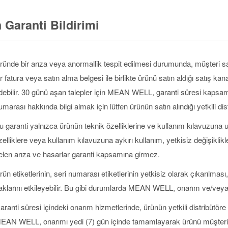
 Garanti Bildirimi
ründe bir arıza veya anormallik tespit edilmesi durumunda, müşteri sa
ir fatura veya satın alma belgesi ile birlikte ürünü satın aldığı satış ka
debilir. 30 günü aşan talepler için MEAN WELL, garanti süresi kapsa
umarası hakkında bilgi almak için lütfen ürünün satın alındığı yetkili dist
u garanti yalnızca ürünün teknik özelliklerine ve kullanım kılavuzuna 
zelliklere veya kullanım kılavuzuna aykırı kullanım, yetkisiz değişikl
elen arıza ve hasarlar garanti kapsamına girmez.
rün etiketlerinin, seri numarası etiketlerinin yetkisiz olarak çıkarılm
aklarını etkileyebilir. Bu gibi durumlarda MEAN WELL, onarım ve/veya 
aranti süresi içindeki onarım hizmetlerinde, ürünün yetkili distribütör
EAN WELL, onarımı yedi (7) gün içinde tamamlayarak ürünü müşteriy