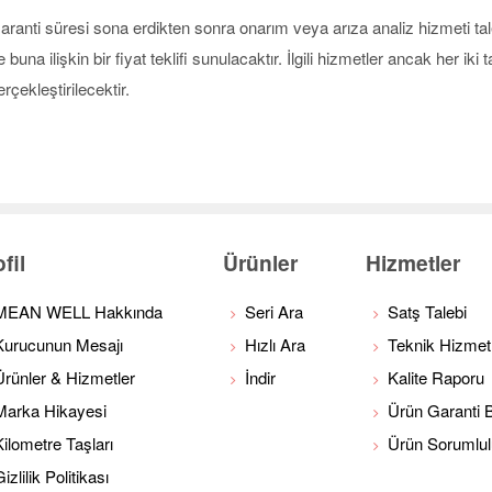
aranti süresi sona erdikten sonra onarım veya arıza analiz hizmeti tal
e buna ilişkin bir fiyat teklifi sunulacaktır. İlgili hizmetler ancak her i
erçekleştirilecektir.
fil
Ürünler
Hizmetler
MEAN WELL Hakkında
Seri Ara
Satş Talebi
Kurucunun Mesajı
Hızlı Ara
Teknik Hizmet
Ürünler & Hizmetler
İndir
Kalite Raporu
Marka Hikayesi
Ürün Garanti Bi
Kilometre Taşları
Ürün Sorumlu
izlilik Politikası