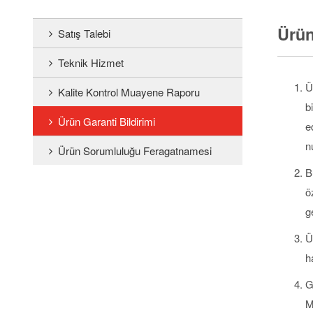
Ürün
Satış Talebi
Teknik Hizmet
Ü
Kalite Kontrol Muayene Raporu
b
Ürün Garanti Bildirimi
e
n
Ürün Sorumluluğu Feragatnamesi
B
ö
g
Ü
h
G
M