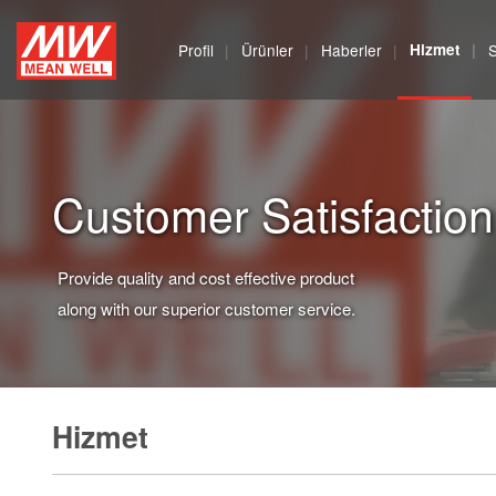
MEAN
Profil
Ürünler
Haberler
Hizmet
WELL
Enterprises
Co.,
Customer Satisfaction
Ltd.
Provide quality and cost effective product
along with our superior customer service.
Hizmet